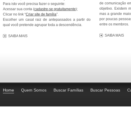
de comunicação ent
Para isto você precisa fazer o seguinte:
objetivo. Existem m
Acessar sua conta (
cadastre-se gratuitamente
);
mas a grande maior
Clicar no link “
Criar site de família
”.
por poucas pessoas
Escolher um casal raiz de antepassados a partir do
entre os membros.
qual você pretende agrupar toda a descendência.
SAIBA MAIS
SAIBA MAIS
Home
Quem Somos
Buscar Famílias
Buscar Pessoas
C