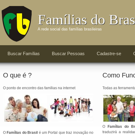
Famílias do Bras
A rede social das famílias brasileiras
Buscar Famílias
Buscar Pessoas
Cadastre-se
C
O que é ?
Como Func
O ponto de encontro das famílias na internet
Todas as ferrament
O
Famílias do Br
traduzirá a realid
O
Famílias do Brasil
é um Portal que traz inovação no